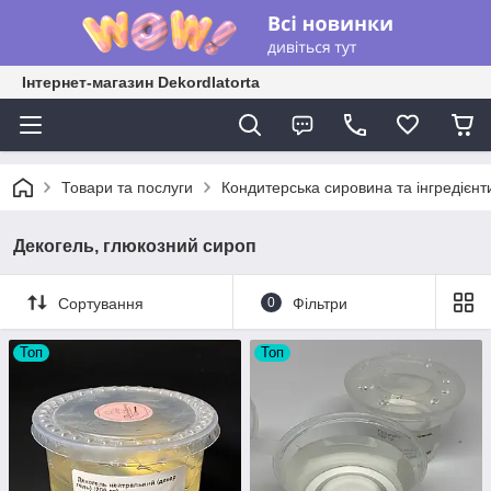
Інтернет-магазин Dekordlatorta
Товари та послуги
Кондитерська сировина та інгредієнт
Декогель, глюкозний сироп
Сортування
0
Фільтри
Топ
Топ