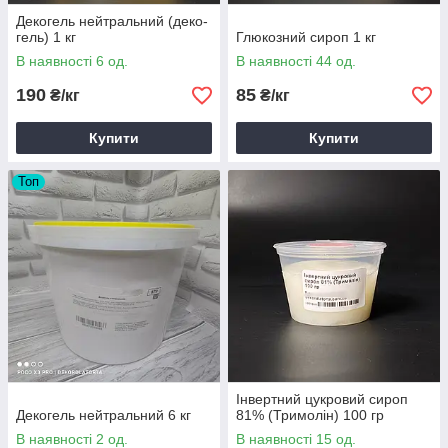
Декогель нейтральний (деко-
гель) 1 кг
Глюкозний сироп 1 кг
В наявності 6 од.
В наявності 44 од.
190
85
₴/кг
₴/кг
Купити
Купити
Топ
Інвертний цукровий сироп
Декогель нейтральний 6 кг
81% (Тримолін) 100 гр
В наявності 2 од.
В наявності 15 од.