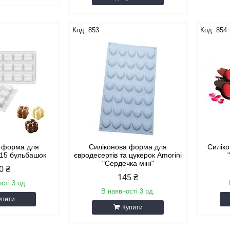
853
854
а форма для
Силіконова форма для
Силік
 15 бульбашок
євродесертів та цукерок Amorini
"Сердечка міні"
0 ₴
145 ₴
сті 3 од.
В наявності 3 од.
упити
Купити