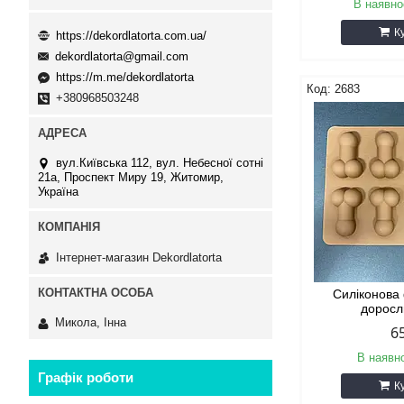
В наявно
К
https://dekordlatorta.com.ua/
dekordlatorta@gmail.com
https://m.me/dekordlatorta
2683
+380968503248
вул.Київська 112, вул. Небесної сотні
21а, Проспект Миру 19, Житомир,
Україна
Інтернет-магазин Dekordlatorta
Силіконова
доросл
Микола, Інна
6
В наявно
Графік роботи
К