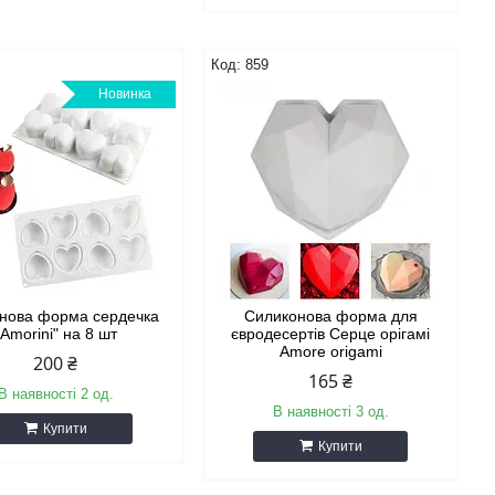
859
Новинка
онова форма сердечка
Силиконова форма для
"Amorini" на 8 шт
євродесертів Серце орігамі
Amore origami
200 ₴
165 ₴
В наявності 2 од.
В наявності 3 од.
Купити
Купити