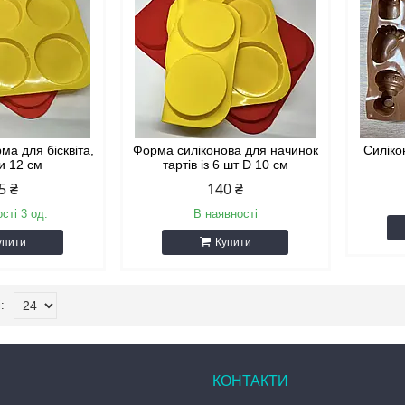
ма для бісквіта,
Форма силіконова для начинок
Силіко
и 12 см
тартів із 6 шт D 10 см
5 ₴
140 ₴
сті 3 од.
В наявності
упити
Купити