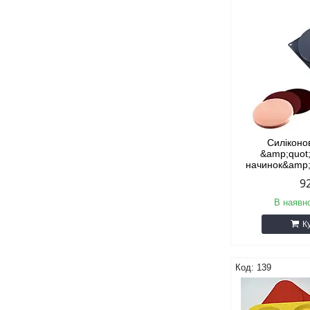
Силікон
&amp;quot
начинок&amp;
9
В наявно
К
139