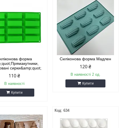
иліконова форма
Силіконова форма Мадлен
;quot;Прямакутники,
120 ₴
овані сирки&amp;quot;
В наявності 2 од.
110 ₴
В наявності
Купити
Купити
634