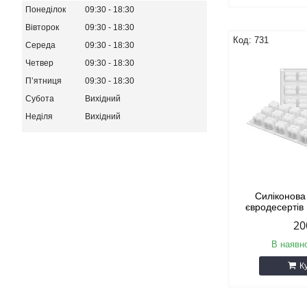
Понеділок
09:30
18:30
Вівторок
09:30
18:30
731
Середа
09:30
18:30
Четвер
09:30
18:30
Пʼятниця
09:30
18:30
Субота
Вихідний
Неділя
Вихідний
Силіконов
євродесертів
20
В наявно
К