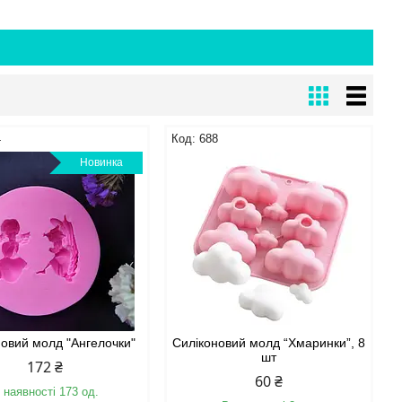
4
688
Новинка
новий молд "Ангелочки"
Силіконовий молд “Хмаринки”, 8
шт
172 ₴
60 ₴
 наявності 173 од.