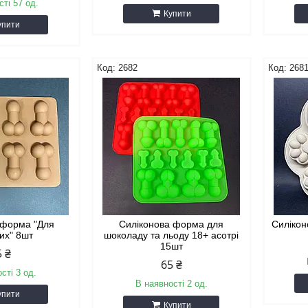
сті 57 од.
Купити
упити
2682
268
 форма "Для
Силіконова форма для
Силікон
их" 8шт
шоколаду та льоду 18+ асотрі
15шт
5 ₴
65 ₴
сті 3 од.
В наявності 2 од.
упити
Купити