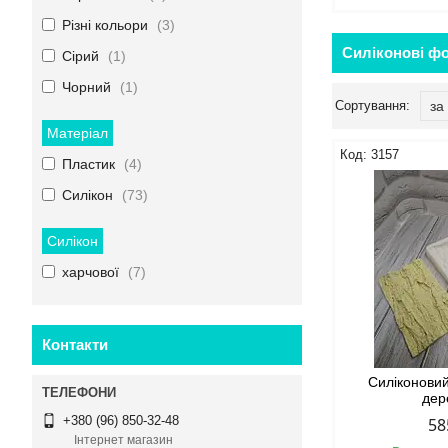
Різні кольори
3
Силіконові ф
Сірий
1
Чорний
1
Матеріал
3157
Пластик
4
Силікон
73
Силікон
харчової
7
Контакти
Силіконови
дер
+380 (96) 850-32-48
58
Інтернет магазин