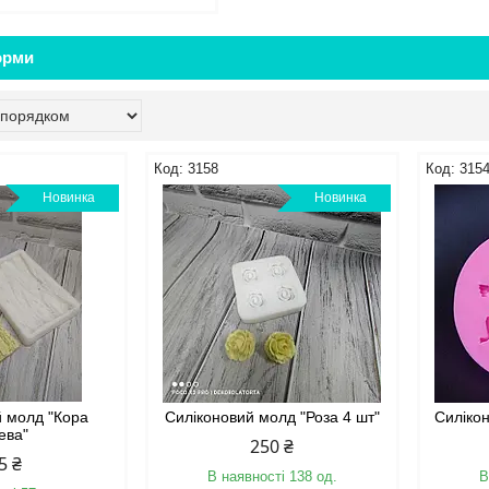
орми
3158
315
Новинка
Новинка
й молд "Кора
Силіконовий молд "Роза 4 шт"
Силіко
ева"
250 ₴
5 ₴
В наявності 138 од.
В