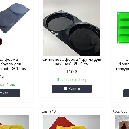
ова форма
Силіконова форма "Кругла для
С
;Кругла для
начинок", Ø 16 см
&amp
quot;, Ø 12 см
глазур
110 ₴
2 ₴
В наявності 3 од.
сті 4 од.
Купити
упити
743
855