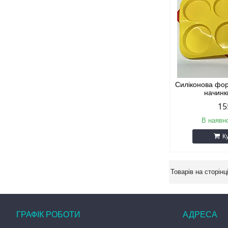
Силіконова фор
начинк
15
В наявно
К
ГРАФІК РОБОТИ