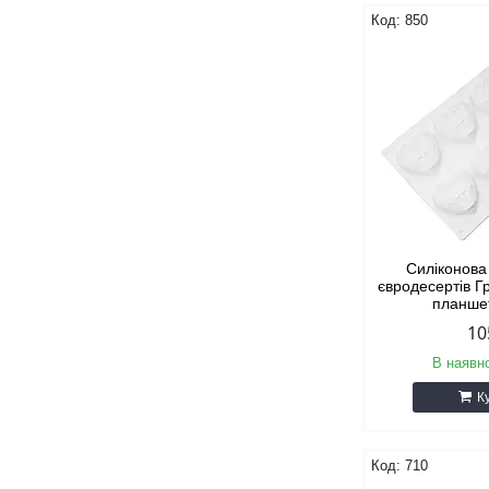
850
Силіконов
євродесертів Г
планшет
10
В наявно
К
710