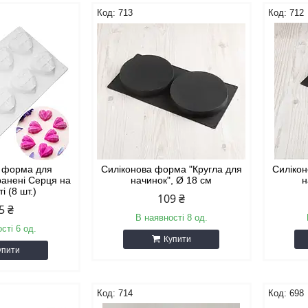
713
712
а форма для
Силіконова форма "Кругла для
Силікон
ранені Серця на
начинок", Ø 18 см
н
і (8 шт.)
109 ₴
5 ₴
В наявності 8 од.
сті 6 од.
Купити
упити
714
698