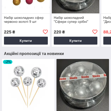
Набір шоколадних сфер
Набір шоколадний
Набі
червоно-золоті 9 шт
"Сфери супер срібні"
"Дис
225
220
88,
₴
₴
Купити
Купити
Акційні пропозиції та новинки
–2%