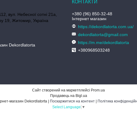
+380 (96) 850-32-48
112, вул. Небесної сотні 21а,
Інтернет магазин
у 19, Житомир, Україна
https://dekordlatorta.com.ua/
dekordlatorta@gmail.com
https://m.me/dekordlatorta
зин Dekordlatorta
+380968503248
Сайт створений на маркетплейсі
Prom.ua
Продавець на Bigl.ua
Інтернет-магазин Dekordlatorta |
Поскаржитися на контент
|
Політика конфіденційн
Select Language
▼