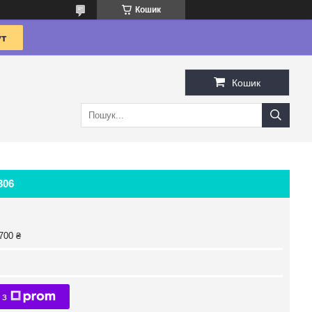
Кошик
Кошик
306
700 ₴
 з