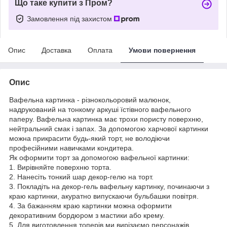
Що таке купити з Пром?
Замовлення під захистом
Опис
Доставка
Оплата
Умови повернення
Опис
Вафельна картинка - різнокольоровий малюнок,
надрукований на тонкому аркуші їстівного вафельного
паперу. Вафельна картинка має трохи пористу поверхню,
нейтральний смак і запах. За допомогою харчової картинки
можна прикрасити будь-який торт, не володіючи
професійними навичками кондитера.
Як оформити торт за допомогою вафельної картинки:
1. Вирівняйте поверхню торта.
2. Нанесіть тонкий шар декор-гелю на торт.
3. Покладіть на декор-гель вафельну картинку, починаючи з
краю картинки, акуратно випускаючи бульбашки повітря.
4. За бажанням краю картинки можна оформити
декоративним бордюром з мастики або крему.
5. Для виготовлення топерів ми вирізаємо персонажів,