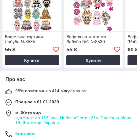
Вафельна картинка
Вафельна картинка
Вафе
Лабуба №8535
Лабуба №1 №8530
"Роб
55
55
60
₴
₴
Купити
Купити
Про нас
98% позитивних з 414 відгуків за рік
Працює з 01.01.2020
м. Житомир
вул.Київська 112, вул. Небесної сотні 21а, Проспект Миру
19, Житомир, Україна
Контакти