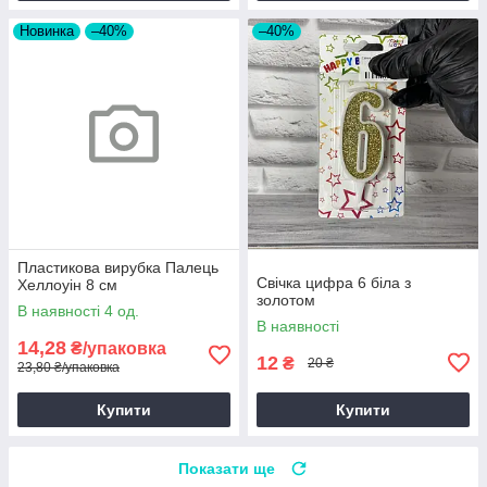
Новинка
–40%
–40%
Пластикова вирубка Палець
Свічка цифра 6 біла з
Хеллоуін 8 см
золотом
В наявності 4 од.
В наявності
14,28
₴/упаковка
12
₴
20 ₴
23,80 ₴/упаковка
Купити
Купити
Показати ще