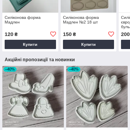
Силіконова форма
Силіконова форма
Силі
Мадлен
Мадлен №2 18 шт
євро
бул
120
150
200
₴
₴
Купити
Купити
Акційні пропозиції та новинки
–40%
–40%