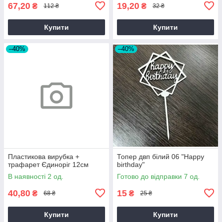
67,20
19,20
₴
₴
112 ₴
32 ₴
Купити
Купити
–40%
–40%
Пластикова вирубка +
Топер двп білий 06 "Happy
трафарет Єдиноріг 12см
birthday"
В наявності 2 од.
Готово до відправки 7 од.
40,80
15
₴
₴
68 ₴
25 ₴
Купити
Купити