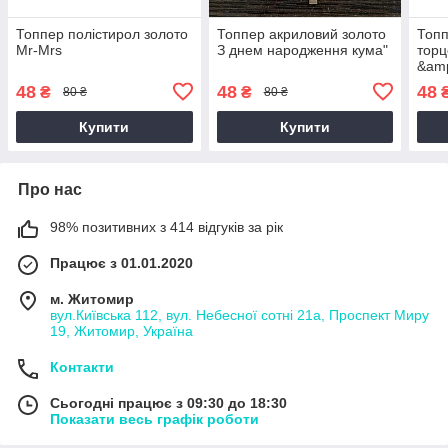
Топпер полістирол золото
Топпер акриловий золото
Топп
Mr-Mrs
З днем народження кума"
торц
&amp
рочк
48
48
48
₴
₴
80 ₴
80 ₴
Купити
Купити
Про нас
98% позитивних з 414 відгуків за рік
Працює з 01.01.2020
м. Житомир
вул.Київська 112, вул. Небесної сотні 21а, Проспект Миру
19, Житомир, Україна
Контакти
Сьогодні працює з 09:30 до 18:30
Показати весь графік роботи