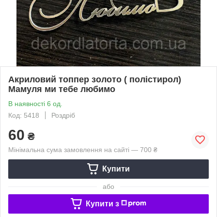
Акриловий топпер золото ( полістирол)
Мамуля ми тебе любимо
В наявності 6 од.
Код: 5418
Роздріб
60
₴
Мінімальна сума замовлення на сайті — 700 ₴
Купити
або
Купити з