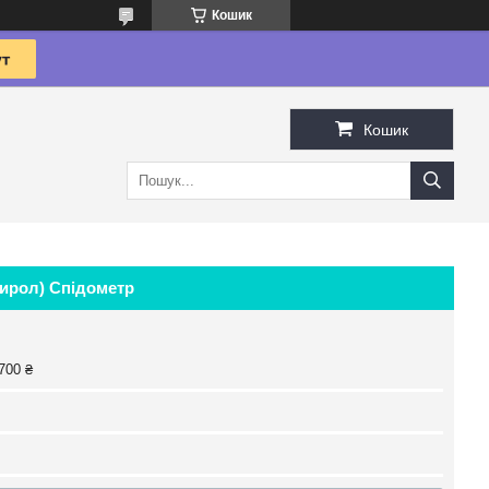
Кошик
Кошик
тирол) Спідометр
700 ₴