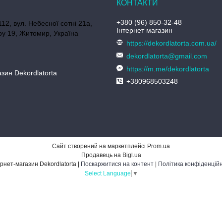
+380 (96) 850-32-48
112, вул. Небесної сотні 21а,
Інтернет магазин
у 19, Житомир, Україна
https://dekordlatorta.com.ua/
dekordlatorta@gmail.com
https://m.me/dekordlatorta
зин Dekordlatorta
+380968503248
Сайт створений на маркетплейсі
Prom.ua
Продавець на Bigl.ua
Інтернет-магазин Dekordlatorta |
Поскаржитися на контент
|
Політика конфіденційн
Select Language
▼