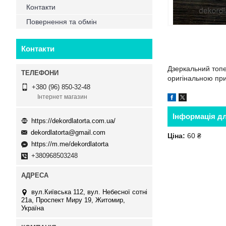
Контакти
Повернення та обмін
Контакти
Дзеркальний топер
оригінальною при
+380 (96) 850-32-48
Інтернет магазин
Інформація д
https://dekordlatorta.com.ua/
dekordlatorta@gmail.com
Ціна:
60 ₴
https://m.me/dekordlatorta
+380968503248
вул.Київська 112, вул. Небесної сотні
21а, Проспект Миру 19, Житомир,
Україна