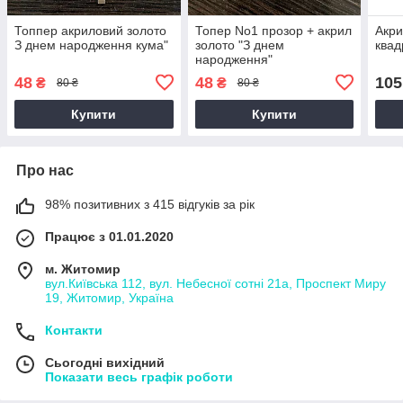
Топпер акриловий золото
Топер No1 прозор + акрил
Акри
З днем народження кума"
золото "З днем
квад
народження"
48
48
105
₴
₴
80 ₴
80 ₴
Купити
Купити
Про нас
98% позитивних з 415 відгуків за рік
Працює з 01.01.2020
м. Житомир
вул.Київська 112, вул. Небесної сотні 21а, Проспект Миру
19, Житомир, Україна
Контакти
Сьогодні вихідний
Показати весь графік роботи