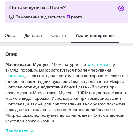
Що таке купити з Пром?
Замовлення під захистом
Опис
Доставка
Оплата
Умови повернення
Опис
Масло какао Mycryo
- 100% натуральне
какао-масло
у
вигляді порошку. Використовується при темперування
шоколаду
, а так само для приготування велюрового покриття і
створення шоколадних цукерок. Завдяки додаванню Микрио,
шоколад отримує додатковий блиск і дзвінкий хрускіт при
розламуванні.Масло какао Mycryo – 100% натуральное какао-
масло в виде порошка. Используется при темперировании
шоколада, а так же для приготовления велюрового покрытия
и создания шоколадных конфет.Благодаря добавлению
Микрио, шоколад получает дополнительный блеск и звонкий
хруст при разламывании.
Приховати