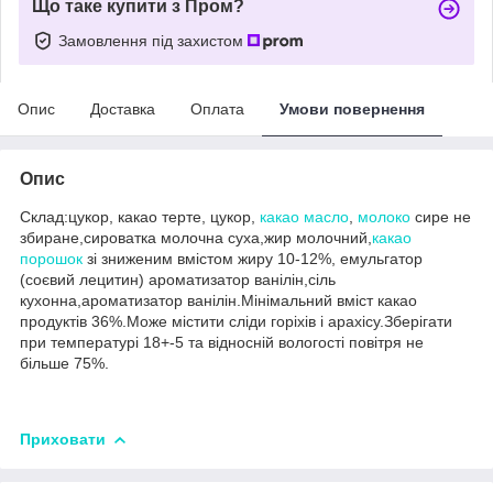
Що таке купити з Пром?
Замовлення під захистом
Опис
Доставка
Оплата
Умови повернення
Опис
Склад:цукор, какао терте, цукор,
какао масло
,
молоко
сире не
збиране,сироватка молочна суха,жир молочний,
какао
порошок
зі зниженим вмістом жиру 10-12%, емульгатор
(соєвий лецитин) ароматизатор ванілін,сіль
кухонна,ароматизатор ванілін.Мінімальний вміст какао
продуктів 36%.Може містити сліди горіхів і арахісу.Зберігати
при температурі 18+-5 та відносній вологості повітря не
більше 75%.
Приховати