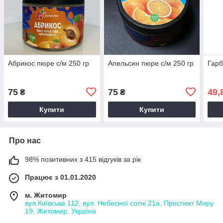
Абрикос пюре с/м 250 гр
Апельсин пюре с/м 250 гр
Гарб
75
75
49,
₴
₴
Купити
Купити
Про нас
98% позитивних з 415 відгуків за рік
Працює з 01.01.2020
м. Житомир
вул.Київська 112, вул. Небесної сотні 21а, Проспект Миру
19, Житомир, Україна