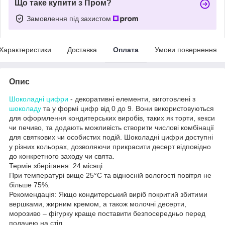
Що таке купити з Пром?
Замовлення під захистом
Характеристики
Доставка
Оплата
Умови повернення
Опис
Шоколадні цифри
- декоративні елементи, виготовлені з
шоколаду
та у формі цифр від 0 до 9. Вони використовуються
для оформлення кондитерських виробів, таких як торти, кекси
чи печиво, та додають можливість створити числові комбінації
для святкових чи особистих подій. Шоколадні цифри доступні
у різних кольорах, дозволяючи прикрасити десерт відповідно
до конкретного заходу чи свята.
Термін зберігання: 24 місяці.
При температурі вище 25°C та відносній вологості повітря не
більше 75%.
Рекомендація: Якщо кондитерський виріб покритий збитими
вершками, жирним кремом, а також молочні десерти,
морозиво – фігурку краще поставити безпосередньо перед
подачею на стіл.