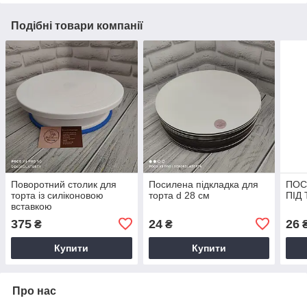
Подібні товари компанії
Поворотний столик для
Посилена підкладка для
ПОС
торта із силіконовою
торта d 28 см
ПІД
вставкою
375
24
26
₴
₴
Купити
Купити
Про нас