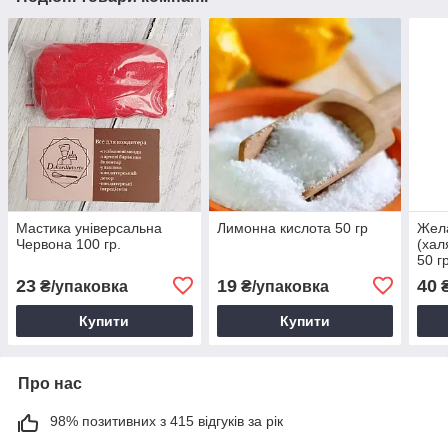
Мастика універсальна
Лимонна кислота 50 гр
Жел
Червона 100 гр.
(хал
50 г
23
19
40
₴/упаковка
₴/упаковка
₴
Купити
Купити
Про нас
98% позитивних з 415 відгуків за рік