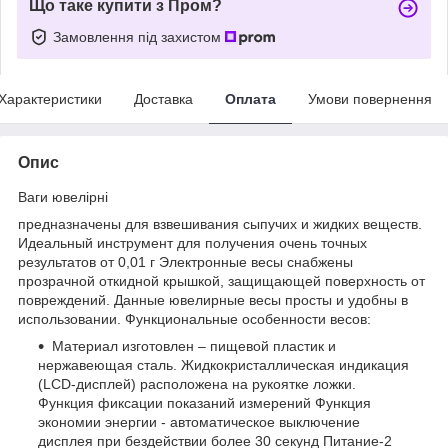
Що таке купити з Пром?
Замовлення під захистом
Характеристики
Доставка
Оплата
Умови повернення
Опис
Ваги ювелірні
предназначены для взвешивания сыпучих и жидких веществ.
Идеальный инструмент для получения очень точных
результатов от 0,01 г Электронные весы снабжены
прозрачной откидной крышкой, защищающей поверхность от
повреждений. Данные ювелирные весы просты и удобны в
использовании. Функциональные особенности весов:
Материал изготовлен – пищевой пластик и
нержавеющая сталь. Жидкокристаллическая индикация
(LCD-дисплей) расположена на рукоятке ложки.
Функция фиксации показаний измерений Функция
экономии энергии - автоматическое выключение
дисплея при бездействии более 30 секунд Питание-2