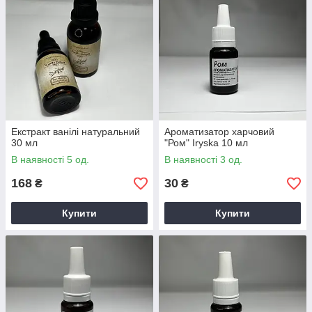
Екстракт ванілі натуральний
Ароматизатор харчовий
30 мл
"Ром" Iryska 10 мл
В наявності 5 од.
В наявності 3 од.
168
30
₴
₴
Купити
Купити