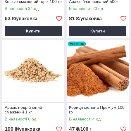
Кешью смажений горіх 100 гр
Арахіс бланшований 500г
В наявності 34 од.
В наявності 20 од.
63
81
₴/упаковка
₴/упаковка
Купити
Купити
Новинка
Арахіс подріблений
Кориця мелена Преміум 100
смажений 1 кг
гр
В наявності 6 од.
В наявності 4 од.
190
47
₴/упаковка
₴/100 г