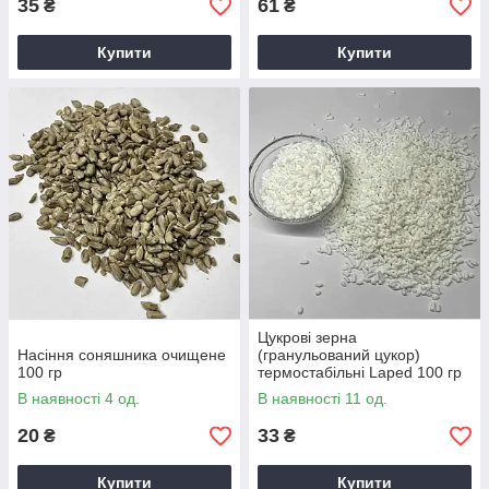
35
61
₴
₴
Купити
Купити
Цукрові зерна
Насіння соняшника очищене
(гранульований цукор)
100 гр
термостабільні Laped 100 гр
В наявності 4 од.
В наявності 11 од.
20
33
₴
₴
Купити
Купити