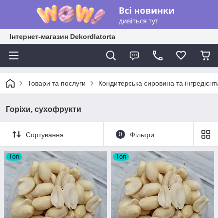
Інтернет-магазин Dekordlatorta
Товари та послуги
Кондитерська сировина та інгредієнт
Горіхи, сухофрукти
Сортування
0
Фільтри
Топ
Топ