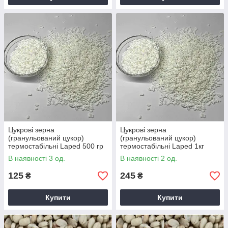
Цукрові зерна
Цукрові зерна
(гранульований цукор)
(гранульований цукор)
термостабільні Laped 500 гр
термостабільні Laped 1кг
В наявності 3 од.
В наявності 2 од.
125
245
₴
₴
Купити
Купити