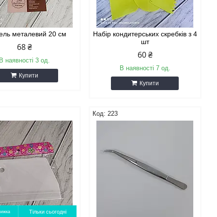
ель металевий 20 см
Набір кондитерських скребків з 4
шт
68 ₴
60 ₴
В наявності 3 од.
В наявності 7 од.
Купити
Купити
223
Тільки сьогодні