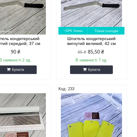
–10%
Тільки сьогодні
тель кондитерський
Шпатель кондитерський
утий середній, 37 см
вигнутий великий, 42 см
90 ₴
85,50 ₴
95 ₴
В наявності 2 од.
В наявності 7 од.
Купити
Купити
233