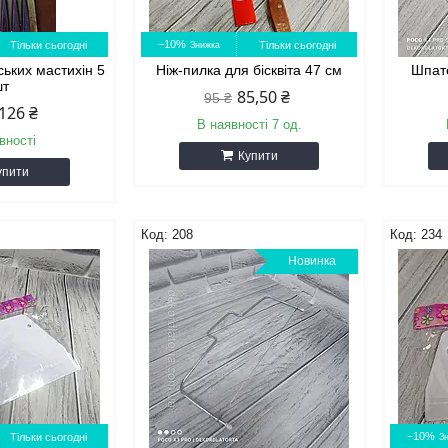
–10%
Тільки сьогодні
Тільки сьогодні
ських мастихін 5
Ніж-пилка для бісквіта 47 см
Шпат
шт
85,50 ₴
95 ₴
126 ₴
В наявності 7 од.
вності
Купити
упити
208
234
Новинка
–10%
Тільки сьогодні