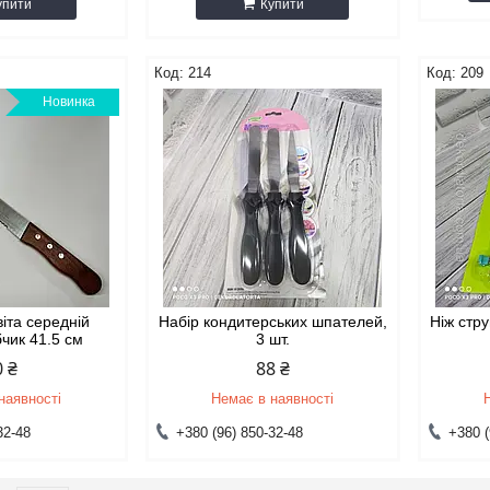
упити
Купити
214
209
Новинка
віта середній
Набір кондитерських шпателей,
Ніж стру
бчик 41.5 см
3 шт.
0 ₴
88 ₴
наявності
Немає в наявності
32-48
+380 (96) 850-32-48
+380 (