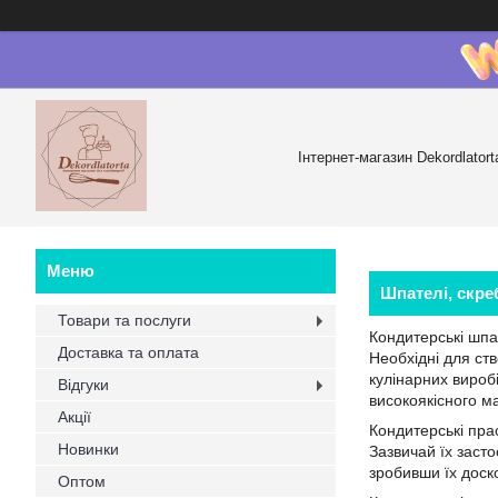
Інтернет-магазин Dekordlatort
Шпателі, скре
Товари та послуги
Кондитерські шпа
Доставка та оплата
Необхідні для ст
кулінарних виробі
Відгуки
високоякісного ма
Акції
Кондитерські пра
Новинки
Зазвичай їх заст
зробивши їх доск
Оптом