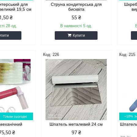
итерський для
Струна кондитерська для
Шкреб
великий 19,5 см
бисквіта
ви
1,50 ₴
55 ₴
сті 28 од.
В наявності 5 од.
упити
Купити
226
215
–10%
Тільки сьогодні
механічний
Шпатель металевий 24 см
Шпатель
75,50 ₴
97 ₴