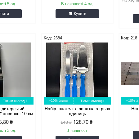
90 ₴/уп
сті 5 од.
В наявності 4 од.
упити
Купити
2684
218
–10%
–10%
Тільки сьогодні
Тільки сьогодні
ндитерський
Набір шпателів- лопатка з трьох
Ніж
ї поверхні 10 см
одиниць
5,80 ₴
128,70 ₴
143 ₴
сті 3 од.
В наявності