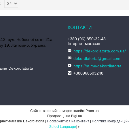
+380 (96) 850-32-48
112, вул. Небесної сотні 21а,
Інтернет магазин
у 19, Житомир, Україна
https://dekordlatorta.com.ua/
dekordlatorta@gmail.com
https://m.me/dekordlatorta
зин Dekordlatorta
+380968503248
Сайт створений на маркетплейсі
Prom.ua
Продавець на Bigl.ua
Інтернет-магазин Dekordlatorta |
Поскаржитися на контент
|
Політика конфіденційн
Select Language
▼