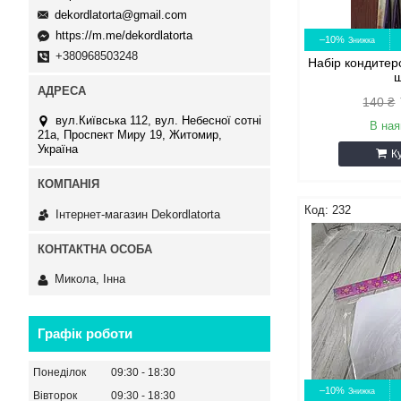
dekordlatorta@gmail.com
https://m.me/dekordlatorta
–10%
+380968503248
Набір кондитер
140 ₴
вул.Київська 112, вул. Небесної сотні
В ная
21а, Проспект Миру 19, Житомир,
Україна
К
232
Інтернет-магазин Dekordlatorta
Микола, Інна
Графік роботи
Понеділок
09:30
18:30
–10%
Вівторок
09:30
18:30