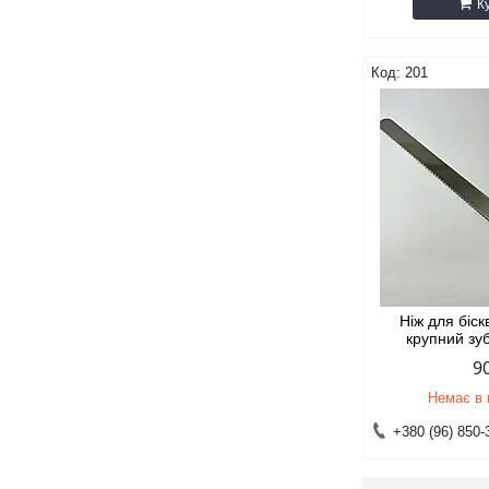
К
201
Ніж для біск
крупний зу
9
Немає в 
+380 (96) 850-