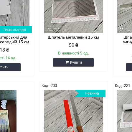
Тільки сьогодні
итерський для
Шпатель металевий 15 см
Шпа
 середній 15 см
вигн
59 ₴
18 ₴
В наявності 5 од.
сті 14 од.
Купити
упити
200
221
Новинка