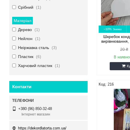
Срібний
1
Матеріал
Дерево
1
–10%
Шкребок конд
Нейлон
1
вирівнювання,
Неіржавка сталь
3
20 ₴
Пластик
6
В наявно
Харчовий пластик
1
К
216
Контакти
+380 (96) 850-32-48
Інтернет магазин
https://dekordlatorta.com.ua/