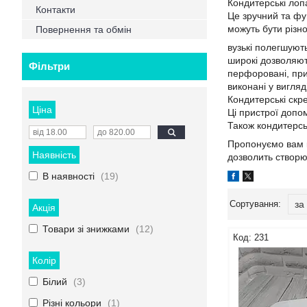
Кондитерські лоп
Контакти
Це зручний та фу
можуть бути різн
Повернення та обмін
вузькі полегшуют
широкі дозволяют
Фільтри
перфоровані, приз
виконані у вигляд
Кондитерські скр
Ціна
Ці пристрої допо
Також кондитерсь
Пропонуємо вам к
Наявність
дозволить створю
В наявності
19
Акція
Товари зі знижками
12
231
Колір
Білий
3
Різні кольори
1