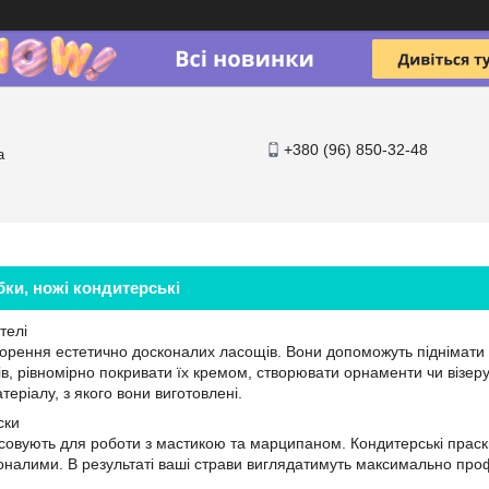
+380 (96) 850-32-48
a
бки, ножі кондитерські
телі
ворення естетично досконалих ласощів. Вони допоможуть піднімати 
в, рівномірно покривати їх кремом, створювати орнаменти чи візерун
теріалу, з якого вони виготовлені.
ски
осовують для роботи з мастикою та марципаном. Кондитерські праск
оналими. В результаті ваші страви виглядатимуть максимально про