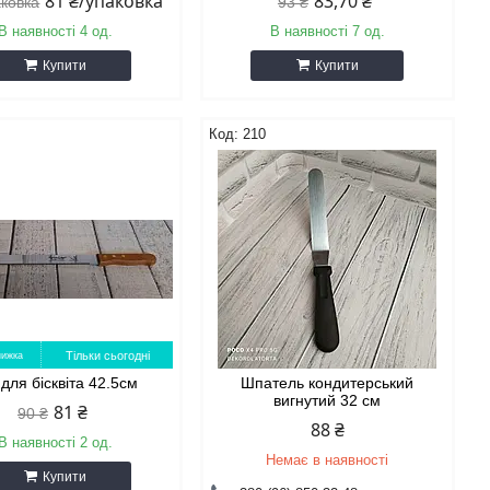
81 ₴/упаковка
83,70 ₴
аковка
93 ₴
В наявності 4 од.
В наявності 7 од.
Купити
Купити
210
Тільки сьогодні
 для бісквіта 42.5см
Шпатель кондитерський
вигнутий 32 см
81 ₴
90 ₴
88 ₴
В наявності 2 од.
Немає в наявності
Купити