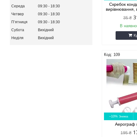
Скребок конд
Середа
09:30
18:30
вирівнювання, 
Четвер
09:30
18:30
3
35 ₴
Пʼятниця
09:30
18:30
В наявно
Субота
Вихідний
К
Неділя
Вихідний
109
–10%
Аерограф 
1
195 ₴