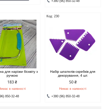
+380 (96) 850-32-48
230
на для нарізки бісквіту з
Набір шпателів-скребків для
ручкою
декорування, 4 шт.
183 ₴
50 ₴
Немає в наявності
Немає в наявності
96) 850-32-48
+380 (96) 850-32-48