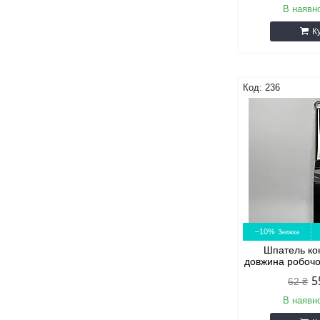
В наявно
К
236
–10%
Шпатель ко
довжина робочо
5
62 ₴
В наявно