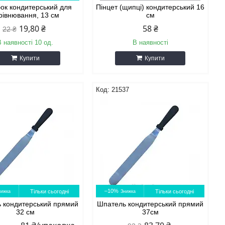
ок кондитерський для
Пінцет (щипці) кондитерський 16
рівнювання, 13 см
см
19,80 ₴
58 ₴
22 ₴
В наявності 10 од.
В наявності
Купити
Купити
21537
–10%
Тільки сьогодні
Тільки сьогодні
 кондитерський прямий
Шпатель кондитерський прямий
32 см
37см