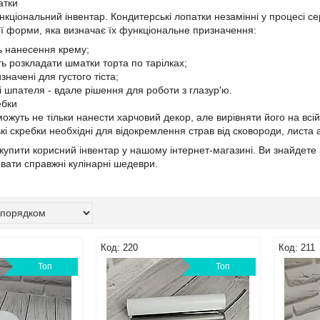
атки
нкціональний інвентар. Кондитерські лопатки незамінні у процесі с
ої форми, яка визначає їх функціональне призначення:
ь нанесення крему;
ь розкладати шматки торта по тарілках;
начені для густого тіста;
і шпателя - вдале рішення для роботи з глазур'ю.
ебки
можуть не тільки нанести харчовий декор, але вирівняти його на всі
кі скребки необхідні для відокремлення страв від сковороди, листа
упити корисний інвентар у нашому інтернет-магазині. Ви знайдете в 
вати справжні кулінарні шедеври.
220
211
Топ
Топ