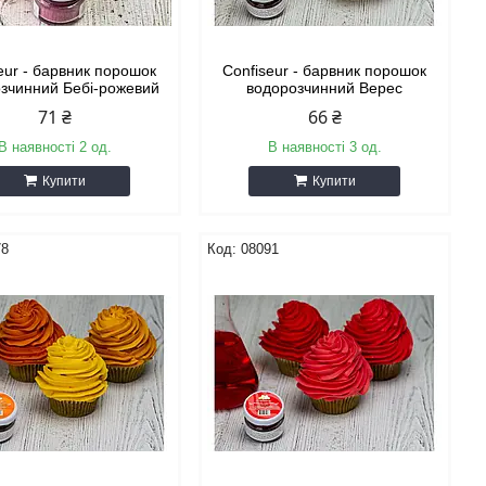
eur - барвник порошок
Confiseur - барвник порошок
зчинний Бебі-рожевий
водорозчинний Верес
71 ₴
66 ₴
В наявності 2 од.
В наявності 3 од.
Купити
Купити
78
08091