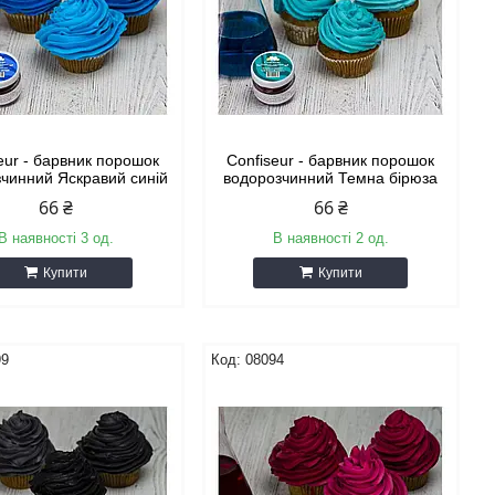
eur - барвник порошок
Confiseur - барвник порошок
чинний Яскравий синій
водорозчинний Темна бірюза
66 ₴
66 ₴
В наявності 3 од.
В наявності 2 од.
Купити
Купити
99
08094