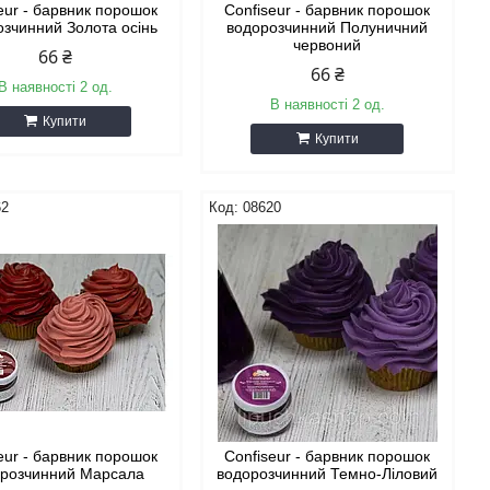
eur - барвник порошок
Confiseur - барвник порошок
озчинний Золота осінь
водорозчинний Полуничний
червоний
66 ₴
66 ₴
В наявності 2 од.
В наявності 2 од.
Купити
Купити
62
08620
eur - барвник порошок
Confiseur - барвник порошок
розчинний Марсала
водорозчинний Темно-Ліловий