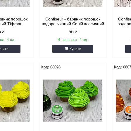
арвник порошок
Confiseur - барвник порошок
Confis
ний Тіффані
водорозчинний Синій класичний
водоро
6 ₴
66 ₴
сті 4 од.
В наявності 4 од.
упити
Купити
08098
080