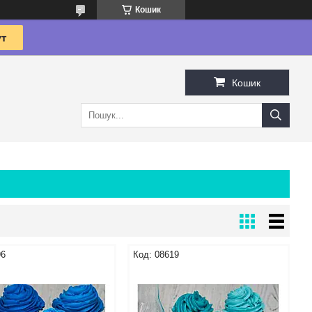
Кошик
Кошик
96
08619