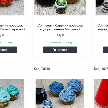
арвник порошок
Confiseur - барвник порошок
Confis
 Супер червоний
водорозчинний Миртовий
водоро
6 ₴
66 ₴
сті 3 од.
В наявності 2 од.
упити
Купити
08616
102