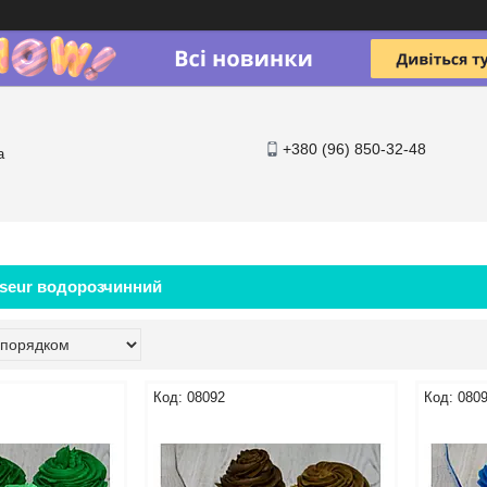
+380 (96) 850-32-48
a
iseur водорозчинний
08092
080