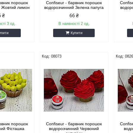
арвник порошок
Confiseur - барвник порошок
Confis
й Жовтий лимон
водорозчинний Зелена папуга
водор
6 ₴
66 ₴
сті 3 од.
В наявності 2 од.
упити
Купити
08073
082
арвник порошок
Confiseur - барвник порошок
Confis
ний Фісташка
водорозчинний Червоний
водо