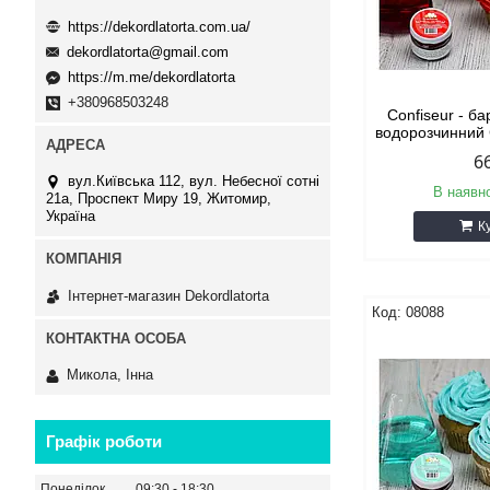
https://dekordlatorta.com.ua/
dekordlatorta@gmail.com
https://m.me/dekordlatorta
+380968503248
Confiseur - б
водорозчинний
6
вул.Київська 112, вул. Небесної сотні
В наявно
21а, Проспект Миру 19, Житомир,
Україна
К
Інтернет-магазин Dekordlatorta
08088
Микола, Інна
Графік роботи
Понеділок
09:30
18:30