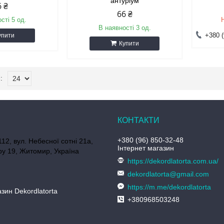
антуріум
6 ₴
66 ₴
сті 5 од.
В наявності 3 од.
+380 (
упити
Купити
+380 (96) 850-32-48
112, вул. Небесної сотні 21а,
Інтернет магазин
у 19, Житомир, Україна
https://dekordlatorta.com.ua/
dekordlatorta@gmail.com
https://m.me/dekordlatorta
зин Dekordlatorta
+380968503248