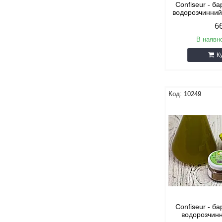
Confiseur - б
водорозчинни
6
В наявно
К
10249
Confiseur - б
водорозчин