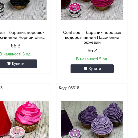
eur - барвник порошок
Confiseur - барвник порошок
зчинний Чорний онікс
водорозчинний Насичений
рожевий
66 ₴
66 ₴
В наявності 6 од.
В наявності 5 од.
Купити
Купити
53
08618