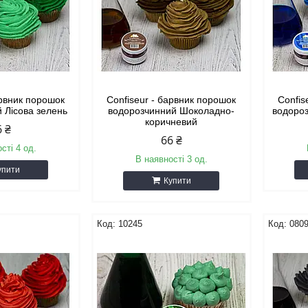
арвник порошок
Confiseur - барвник порошок
Confis
 Лісова зелень
водорозчинний Шоколадно-
водороз
коричневий
6 ₴
66 ₴
сті 4 од.
В наявності 3 од.
упити
Купити
10245
080