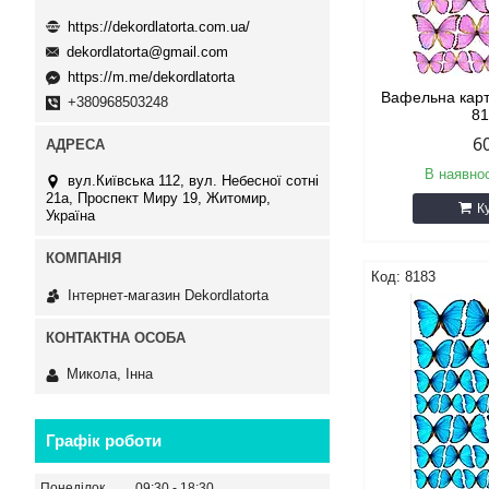
https://dekordlatorta.com.ua/
dekordlatorta@gmail.com
https://m.me/dekordlatorta
Вафельна кар
+380968503248
8
6
В наявнос
вул.Київська 112, вул. Небесної сотні
21а, Проспект Миру 19, Житомир,
К
Україна
8183
Інтернет-магазин Dekordlatorta
Микола, Інна
Графік роботи
Понеділок
09:30
18:30