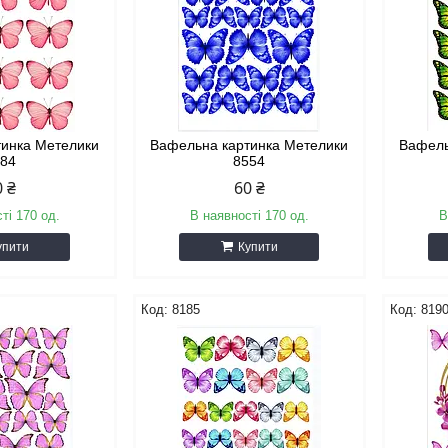
тинка Метелики
Вафельна картинка Метелики
Вафель
184
8554
0 ₴
60 ₴
ті 170 од.
В наявності 170 од.
В
упити
Купити
8185
819