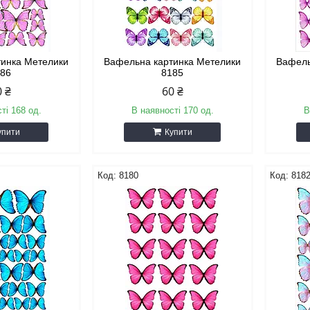
тинка Метелики
Вафельна картинка Метелики
Вафель
186
8185
0 ₴
60 ₴
ті 168 од.
В наявності 170 од.
В
упити
Купити
8180
818