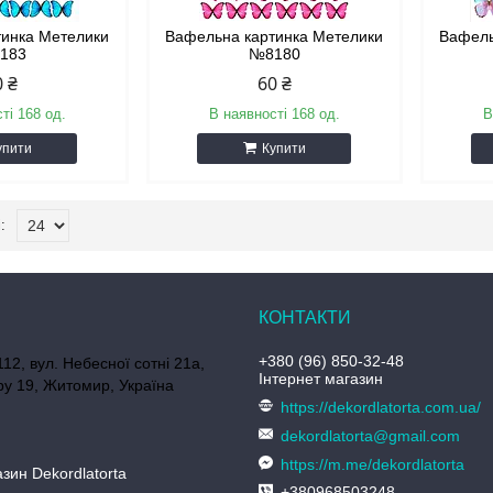
тинка Метелики
Вафельна картинка Метелики
Вафель
183
№8180
0 ₴
60 ₴
ті 168 од.
В наявності 168 од.
В
упити
Купити
+380 (96) 850-32-48
112, вул. Небесної сотні 21а,
Інтернет магазин
у 19, Житомир, Україна
https://dekordlatorta.com.ua/
dekordlatorta@gmail.com
https://m.me/dekordlatorta
зин Dekordlatorta
+380968503248