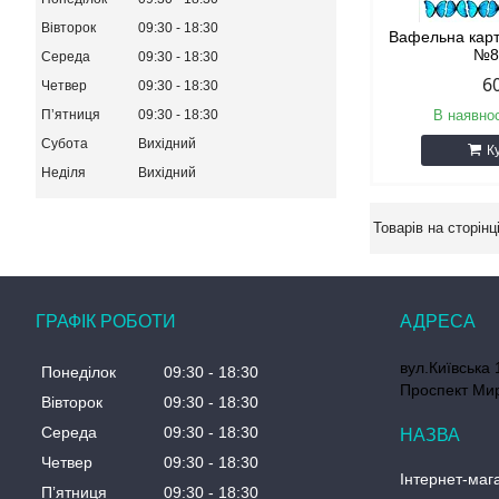
Вівторок
09:30
18:30
Вафельна кар
№8
Середа
09:30
18:30
6
Четвер
09:30
18:30
В наявнос
Пʼятниця
09:30
18:30
Субота
Вихідний
К
Неділя
Вихідний
ГРАФІК РОБОТИ
вул.Київська 
Понеділок
09:30
18:30
Проспект Мир
Вівторок
09:30
18:30
Середа
09:30
18:30
Четвер
09:30
18:30
Інтернет-мага
Пʼятниця
09:30
18:30