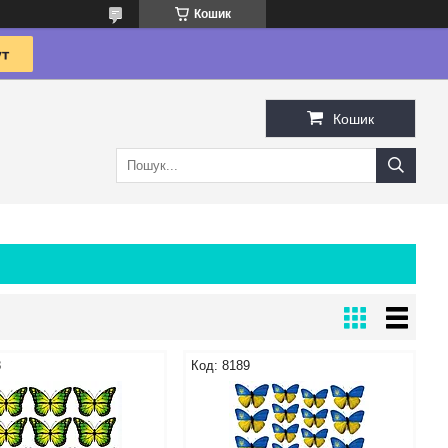
Кошик
Кошик
8
8189