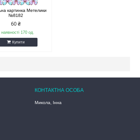
на картинка Метелики
№8182
60 ₴
 наявності 170 од.
Купити
Микола, Інна