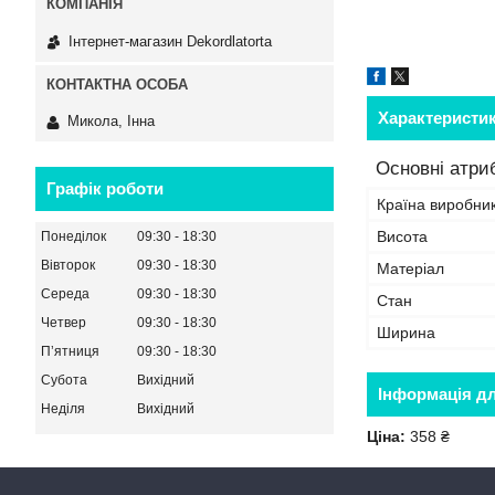
Інтернет-магазин Dekordlatorta
Характеристи
Микола, Інна
Основні атри
Графік роботи
Країна виробни
Висота
Понеділок
09:30
18:30
Вівторок
09:30
18:30
Матеріал
Середа
09:30
18:30
Стан
Четвер
09:30
18:30
Ширина
Пʼятниця
09:30
18:30
Субота
Вихідний
Інформація д
Неділя
Вихідний
Ціна:
358 ₴