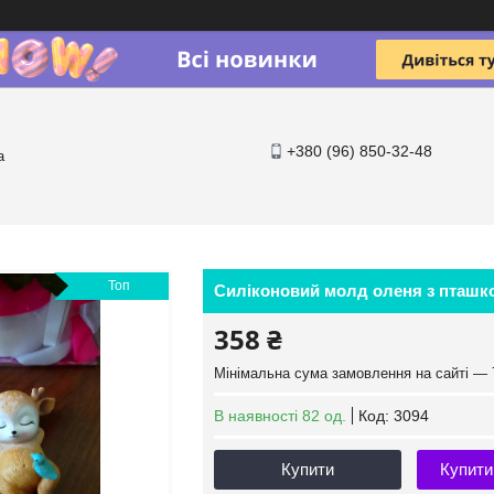
+380 (96) 850-32-48
a
Топ
Силіконовий молд оленя з пташ
358 ₴
Мінімальна сума замовлення на сайті — 
В наявності 82 од.
Код:
3094
Купити
Купити