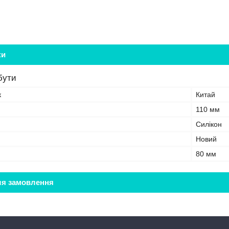
ки
бути
к
Китай
110 мм
Силікон
Новий
80 мм
ля замовлення