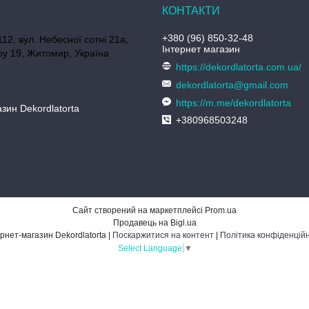
+380 (96) 850-32-48
112, вул. Небесної сотні 21а,
Інтернет магазин
у 19, Житомир, Україна
https://dekordlatorta.com.ua/
dekordlatorta@gmail.com
https://m.me/dekordlatorta
зин Dekordlatorta
+380968503248
Сайт створений на маркетплейсі
Prom.ua
Продавець на Bigl.ua
Інтернет-магазин Dekordlatorta |
Поскаржитися на контент
|
Політика конфіденційн
Select Language
▼