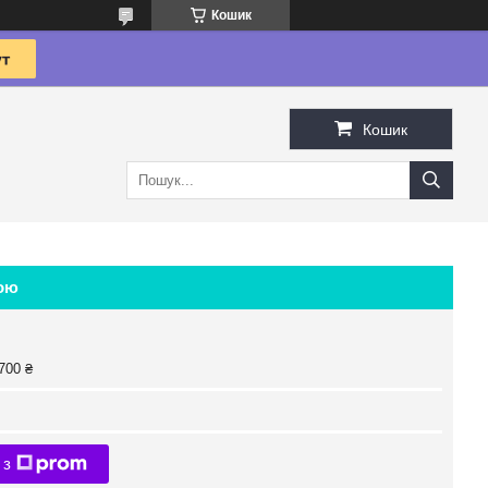
Кошик
Кошик
кою
700 ₴
 з